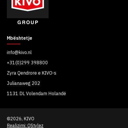
Mbështetje
info@kivo.nl
+31(0)299 398800
Zyra Qendrore e KIVO-s
Julianaweg 202
1131 DL Volendam Holandë
©2026, KIVO
Realizimi: QStylez