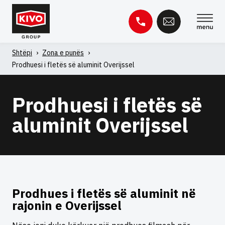
Kapërce
te
përmbajtja
Shtëpi
›
Zona e punës
›
Kërko
Prodhuesi i fletës së aluminit Overijssel
për:
Baza e njohurive
Kontakti
Prodhuesi i fletës së
aluminit Overijssel
Prodhues i fletës së aluminit në
rajonin e Overijssel