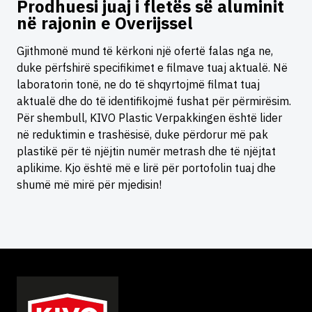
Prodhuesi juaj i fletës së aluminit
në rajonin e Overijssel
Gjithmonë mund të kërkoni një ofertë falas nga ne,
duke përfshirë specifikimet e filmave tuaj aktualë. Në
laboratorin tonë, ne do të shqyrtojmë filmat tuaj
aktualë dhe do të identifikojmë fushat për përmirësim.
Për shembull, KIVO Plastic Verpakkingen është lider
në reduktimin e trashësisë, duke përdorur më pak
plastikë për të njëjtin numër metrash dhe të njëjtat
aplikime. Kjo është më e lirë për portofolin tuaj dhe
shumë më mirë për mjedisin!