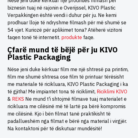
Nëse jeni duke kërkuar një prodhues filmash për
biznesin tuaj në rajonin e Overijssel, KIVO Plastic
Verpakkingen është vendi i duhur për ju. Ne kemi
prodhuar lloje të ndryshme filmash për më shumë se
54 vjet. Kuriozë për aplikimet tona? Atëherë vizitoni
faqen tonë të internetit.
produkte
faqe.
Çfarë mund të bëjë për ju KIVO
Plastic Packaging
Nëse jeni duke kërkuar film me një shtresë pa printim,
film me shumë shtresa ose film të printuar tërësisht
me materiale të ricikluara, KIVO Plastic Packaging i ka
të gjitha! Me impiantet tona të riciklimit,
Riciklimi KIVO
&
REKS
Ne mund t'i shtojmë filmave tuaj materialet e
ricikluara me cilësinë më të lartë pa bërë kompromis
me cilësinë. Kjo i bën filmat tanë praktikisht të
padallueshëm nga filmat e bërë nga material i virgjër.
Na kontaktoni për të diskutuar mundësitë!