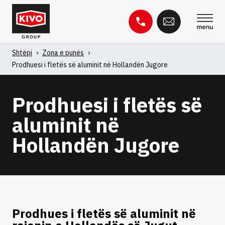
Kapërce
te
përmbajtja
Shtëpi
›
Zona e punës
›
Kërko
Prodhuesi i fletës së aluminit në Hollandën Jugore
për:
Baza e njohurive
Kontakti
Prodhuesi i fletës së
aluminit në
Hollandën Jugore
Prodhues i fletës së aluminit në