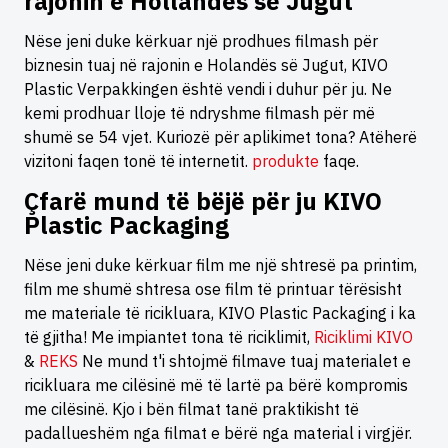
rajonin e Hollandës së Jugut
Nëse jeni duke kërkuar një prodhues filmash për
biznesin tuaj në rajonin e Holandës së Jugut, KIVO
Plastic Verpakkingen është vendi i duhur për ju. Ne
kemi prodhuar lloje të ndryshme filmash për më
shumë se 54 vjet. Kuriozë për aplikimet tona? Atëherë
vizitoni faqen tonë të internetit.
produkte
faqe.
Çfarë mund të bëjë për ju KIVO
Plastic Packaging
Nëse jeni duke kërkuar film me një shtresë pa printim,
film me shumë shtresa ose film të printuar tërësisht
me materiale të ricikluara, KIVO Plastic Packaging i ka
të gjitha! Me impiantet tona të riciklimit,
Riciklimi KIVO
&
REKS
Ne mund t'i shtojmë filmave tuaj materialet e
ricikluara me cilësinë më të lartë pa bërë kompromis
me cilësinë. Kjo i bën filmat tanë praktikisht të
padallueshëm nga filmat e bërë nga material i virgjër.