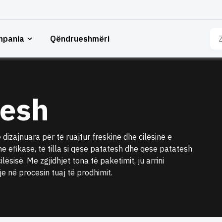
Kë
mpania
Qëndrueshmëri
për
tesh
 dizajnuara për të ruajtur freskinë dhe cilësinë e
 efikase, të tilla si qese patatesh dhe qese patatesh
ësisë. Me zgjidhjet tona të paketimit, ju arrini
e në procesin tuaj të prodhimit.