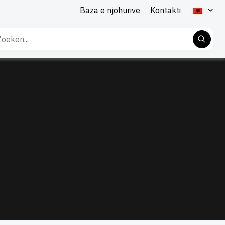
Baza e njohurive
Kontakti
rko
: