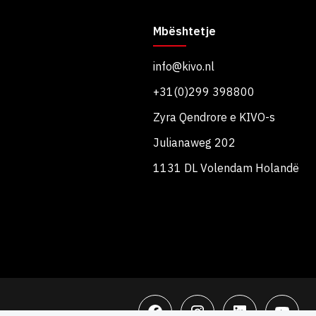
Mbështetje
info@kivo.nl
+31(0)299 398800
Zyra Qendrore e KIVO-s
Julianaweg 202
1131 DL Volendam Holandë