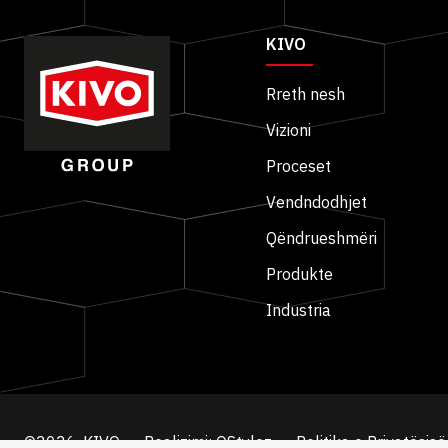
KIVO
Rreth nesh
Vizioni
Proceset
Vendndodhjet
Qëndrueshmëri
Produkte
Industria
©2026, KIVO
Realizimi: QStylez
Politika e Privatësisë