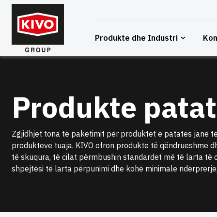
Kapërce
te
përmbajtja
Produkte dhe Industri
Ko
Produkte pata
Zgjidhjet tona të paketimit për produktet e patates janë të
produkteve tuaja. KIVO ofron produkte të qëndrueshme dhe
të skuqura, të cilat përmbushin standardet më të larta të cil
shpejtësi të larta përpunimi dhe kohë minimale ndërprerjej