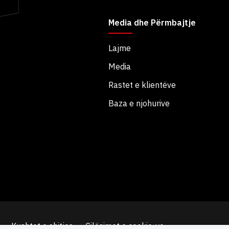
Media dhe Përmbajtje
Lajme
Media
Rastet e klientëve
Baza e njohurive
Kushtet e shitjes
Cilësimet e cookie-ve