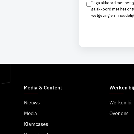
Ik ga akkoord met het
p
Instemming
ga akkoord met het ont
wetgeving en inhoudelijk
CAPTCHA
Alternative:
Media & Content
Werken bi
Nieuws
Werken bij
Media
Over ons
Klantcases