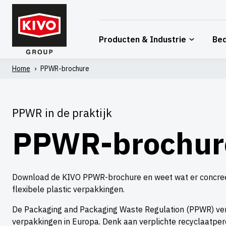
Overslaan
naar
inhoud
Producten & Industrie
Bed
Home
›
PPWR-brochure
PPWR in de praktijk
PPWR-brochur
Download de KIVO PPWR-brochure en weet wat er concree
flexibele plastic verpakkingen.
De Packaging and Packaging Waste Regulation (PPWR) ver
verpakkingen in Europa. Denk aan verplichte recyclaatper