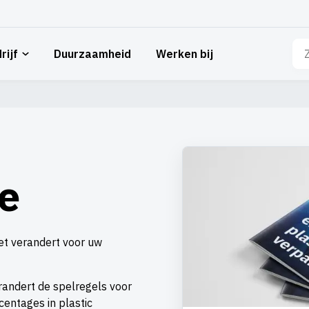
Zo
rijf
Duurzaamheid
Werken bij
naa
e
t verandert voor uw
andert de spelregels voor
centages in plastic